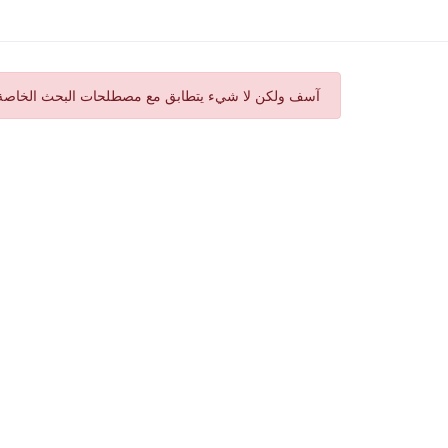
آسف ولكن لا شيء يتطابق مع مصطلحات البحث الخاصة ب