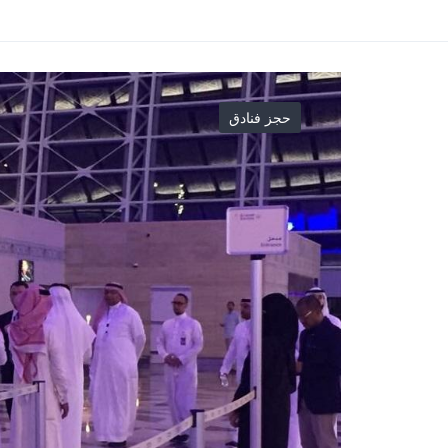
حجز فنادق