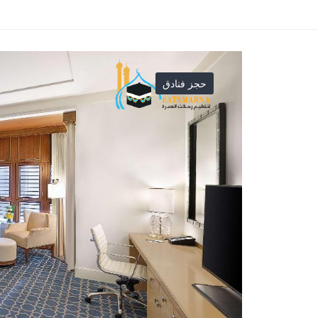
حجز فنادق