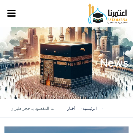
News
الرئيسية
أخبار
ما المقصود بـ حجز طيران