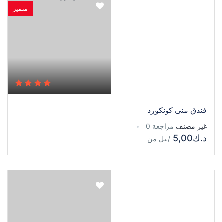
متميز
فندق منى كونكورد
غير مصنف
مراجعة 0
د.ك5,00
/ليل
من